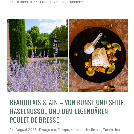
26. Oktober 2025
|
Europa
,
Vendée
,
Frankreich
BEAUJOLAIS & AIN – VON KUNST UND SEIDE,
HASELNUSSÖL UND DEM LEGENDÄREN
POULET DE BRESSE
24. August 2025
|
Beaujolais
,
Europa
,
kulinarische Reisen
,
Frankreich