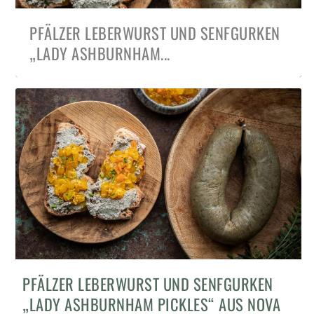
PFÄLZER LEBERWURST UND SENFGURKEN
„LADY ASHBURNHAM...
BROMBEEREN, ZIEGENKÄSE UND RUCOLA
PFÄLZER LEBERWURST UND SENFGURKEN
TARTINES MIT HAS...
„LADY ASHBURNHAM PICKLES“ AUS NOVA