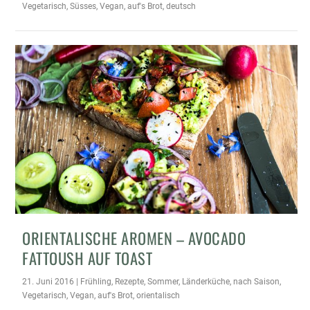
Vegetarisch
,
Süsses
,
Vegan
,
auf's Brot
,
deutsch
ORIENTALISCHE AROMEN – AVOCADO
FATTOUSH AUF TOAST
21. Juni 2016
|
Frühling
,
Rezepte
,
Sommer
,
Länderküche
,
nach Saison
,
Vegetarisch
,
Vegan
,
auf's Brot
,
orientalisch