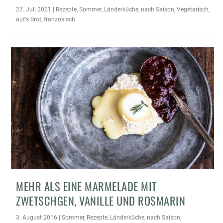
27. Juli 2021
|
Rezepte
,
Sommer
,
Länderküche
,
nach Saison
,
Vegetarisch
,
auf's Brot
,
französisch
MEHR ALS EINE MARMELADE MIT
ZWETSCHGEN, VANILLE UND ROSMARIN
3. August 2016
|
Sommer
,
Rezepte
,
Länderküche
,
nach Saison
,