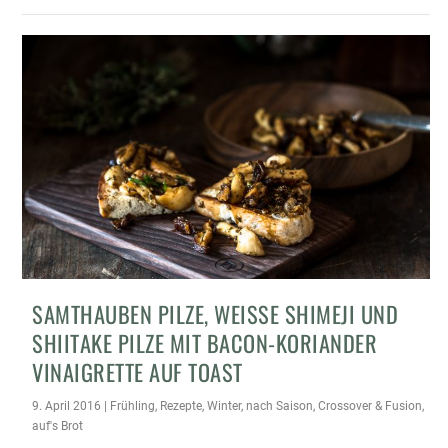
SAMTHAUBEN PILZE, WEISSE SHIMEJI UND S
HIITAKE PILZE MIT BACON-KORIANDER V
INAIGRETTE AUF TOAST
9. April 2016
|
Frühling
,
Rezepte
,
Winter
,
nach Saison
,
Crossover & Fusion
,
auf's Brot