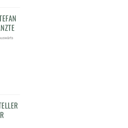
TEFAN
ANZTE
auswärts
TELLER
ER