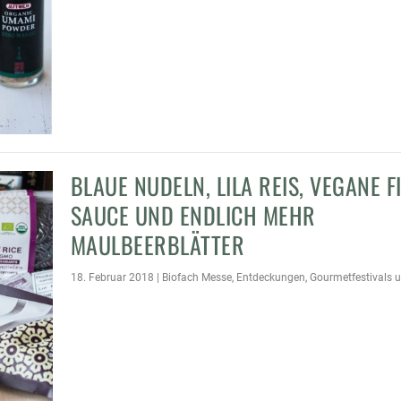
BLAUE NUDELN, LILA REIS, VEGANE F
SAUCE UND ENDLICH MEHR
IS, VEGANE FISH SAUCE UND
MAULBEERBLÄTTER
18. Februar 2018
|
Biofach Messe
,
Entdeckungen
,
Gourmetfestivals 
eckungen
,
Gourmetfestivals und Messen
|
3