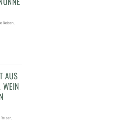
 NONNE
he Reisen
,
T AUS
R WEIN
N
 Reisen
,