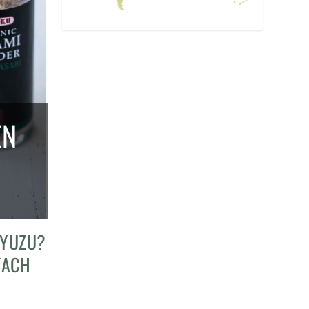
EN
 YUZU?
FACH