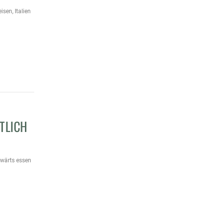
eisen
,
Italien
NTLICH
wärts essen