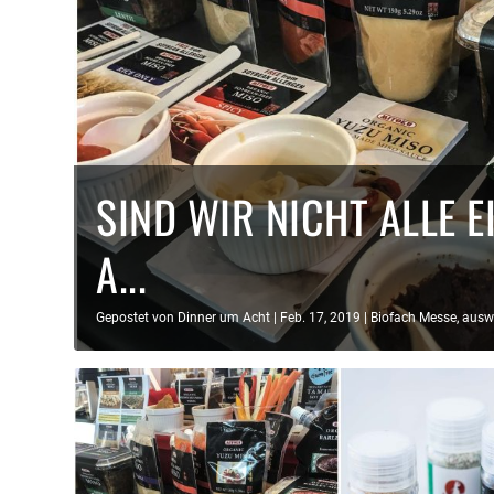
SIND WIR NICHT ALLE 
A...
Gepostet von
Dinner um Acht
|
Feb. 17, 2019
|
Biofach Messe
,
auswä