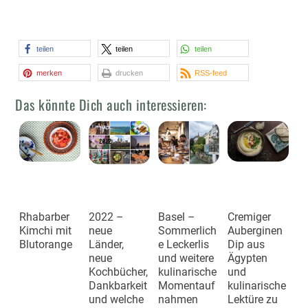
teilen
teilen
teilen
merken
drucken
RSS-feed
Das könnte Dich auch interessieren:
Rhabarber
2022 –
Basel –
Cremiger
Kimchi mit
neue
Sommerlich
Auberginen
Blutorange
Länder,
e Leckerlis
Dip aus
neue
und weitere
Ägypten
Kochbücher,
kulinarische
und
Dankbarkeit
Momentauf
kulinarische
und welche
nahmen
Lektüre zu