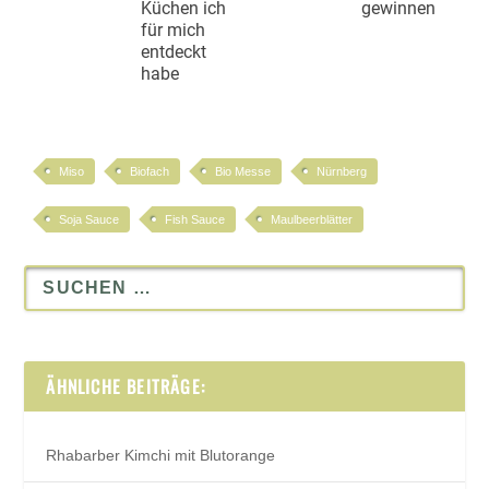
Küchen ich
gewinnen
für mich
entdeckt
habe
Miso
Biofach
Bio Messe
Nürnberg
Soja Sauce
Fish Sauce
Maulbeerblätter
ÄHNLICHE BEITRÄGE:
Rhabarber Kimchi mit Blutorange