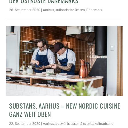
DER OSTKÜSTE DÄNEMARKS
26. September 2020
|
Aarhus
,
kulinarische Reisen
,
Dänemark
SUBSTANS, AARHUS – NEW NORDIC CUISINE
GANZ WEIT OBEN
22. September 2020
|
Aarhus
,
auswärts essen & events
,
kulinarische