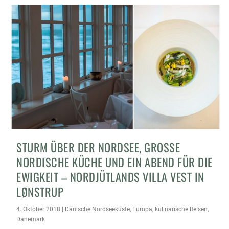
STURM ÜBER DER NORDSEE, GROSSE N
ORDISCHE KÜCHE UND EIN ABEND FÜR DIE E
WIGKEIT – NORDJÜTLANDS VILLA VEST IN L
ØNSTRUP
4. Oktober 2018
|
Dänische Nordseeküste
,
Europa
,
kulinarische Reisen
,
Dänemark