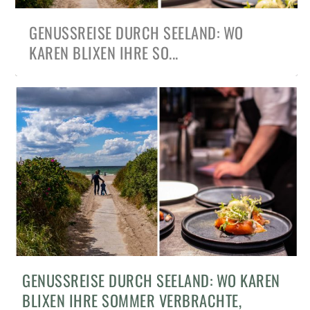
GENUSSREISE DURCH SEELAND: WO
KAREN BLIXEN IHRE SO...
ZWISCHEN KIRSCHWEIN, KERAMIK UND
DAS RESTAURANT MOMENT IN RØNDE –
DJURSLAND – RUHIGE SPÄTSOMMERTAGE
SUBSTANS, AARHUS – NEW NORDIC
AARHUS – KULTUR UND KÖSTLICHES MIT
GENUSSREISE DURCH SEELAND: WO KAREN
KÜSTE – KULINARIS...
WO DIE NATUR BEST...
AN DER OSTKÜSTE ...
CUISINE GANZ WEIT OB...
DEN BESTEN TIPP...
BLIXEN IHRE SOMMER VERBRACHTE,