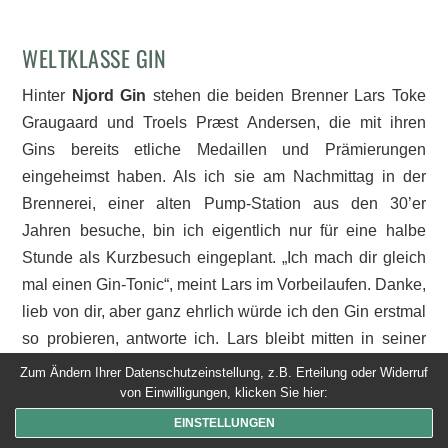
WELTKLASSE GIN
Hinter
Njord Gin
stehen die beiden Brenner Lars Toke
Graugaard und Troels Præst Andersen, die mit ihren
Gins bereits etliche Medaillen und Prämierungen
eingeheimst haben. Als ich sie am Nachmittag in der
Brennerei, einer alten Pump-Station aus den 30’er
Jahren besuche, bin ich eigentlich nur für eine halbe
Stunde als Kurzbesuch eingeplant. „Ich mach dir gleich
mal einen Gin-Tonic“, meint Lars im Vorbeilaufen. Danke,
lieb von dir, aber ganz ehrlich würde ich den Gin erstmal
so probieren, antworte ich. Lars bleibt mitten in seiner
Bewegung stehen, dreht sich um und strahlt. Das sei ja
Zum Ändern Ihrer Datenschutzeinstellung, z.B. Erteilung oder Widerruf
mal toll – jemand der sich wirklich für unseren Gin
von Einwilligungen, klicken Sie hier:
interessiert. Sofort habe ich seine ungeteilte
EINSTELLUNGEN
Aufmerksamkeit. Ja wie denn sonst, frage ich ehrlich