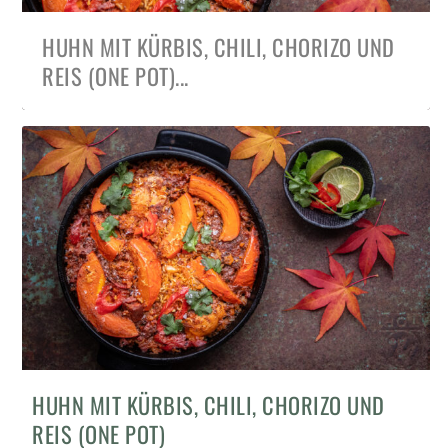
HUHN MIT KÜRBIS, CHILI, CHORIZO UND
REIS (ONE POT)...
WINTERSUPPE MIT BUTTERNUT KÜRBIS,
GEFÜLLTE NUDELN MIT GERÖSTETEM
OFENGERÖSTETER ROSENKOHL UND
HUHN MIT KÜRBIS, CHILI, CHORIZO UND
GRÜNKOHL, SALSIC...
KÜRBIS, RICOTTA UND...
BUTTERNUT KÜRBIS MIT ...
REIS (ONE POT)