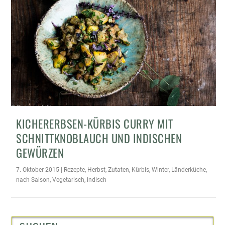
KICHERERBSEN-KÜRBIS CURRY MIT
SCHNITTKNOBLAUCH UND INDISCHEN
GEWÜRZEN
7. Oktober 2015
|
Rezepte
,
Herbst
,
Zutaten
,
Kürbis
,
Winter
,
Länderküche
,
nach Saison
,
Vegetarisch
,
indisch