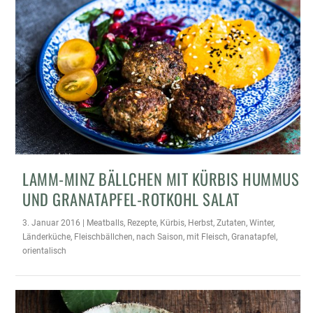
LAMM-MINZ BÄLLCHEN MIT KÜRBIS HUMMUS
UND GRANATAPFEL-ROTKOHL SALAT
3. Januar 2016
|
Meatballs
,
Rezepte
,
Kürbis
,
Herbst
,
Zutaten
,
Winter
,
Länderküche
,
Fleischbällchen
,
nach Saison
,
mit Fleisch
,
Granatapfel
,
orientalisch