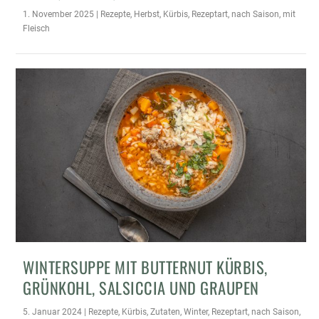
1. November 2025
|
Rezepte
,
Herbst
,
Kürbis
,
Rezeptart
,
nach Saison
,
mit
Fleisch
WINTERSUPPE MIT BUTTERNUT KÜRBIS,
GRÜNKOHL, SALSICCIA UND GRAUPEN
5. Januar 2024
|
Rezepte
,
Kürbis
,
Zutaten
,
Winter
,
Rezeptart
,
nach Saison
,