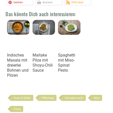
merken
drucken
RSS-feed
Das könnte Dich auch interessieren:
Indisches
Maitake
Spaghetti
Masala mit
Pilze mit
mit Miso-
dreierlei
Shoyu-Chili
Spinat
Bohnen und
Sauce
Pesto
Pilzen
Kraut & Müller
Pfifferlinge
Viktualienmarkt
Miso
Pasta