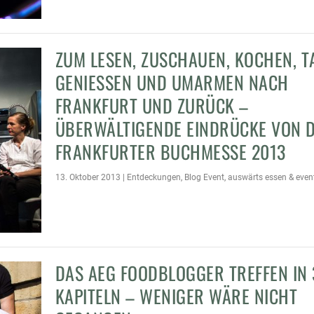
ZUM LESEN, ZUSCHAUEN, KOCHEN, T
GENIESSEN UND UMARMEN NACH F
RANKFURT UND ZURÜCK – Ü
BERWÄLTIGENDE EINDRÜCKE VON DE
RANKFURTER BUCHMESSE 2013
13. Oktober 2013
|
Entdeckungen
,
Blog Event
,
auswärts essen & even
DAS AEG FOODBLOGGER TREFFEN IN 
KAPITELN – WENIGER WÄRE NICHT