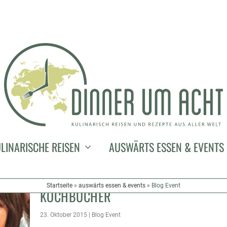
BUCHMESSE – GROSSARTIGE B
LINARISCHE REISEN
AUSWÄRTS ESSEN & EVENTS
EGEGNUNGEN, BACKSTAGE-FEIERN, K
OCHEN UND NATÜRLICH NEUE K
Startseite
»
auswärts essen & events
»
Blog Event
OCHBÜCHER
23. Oktober 2015
|
Blog Event