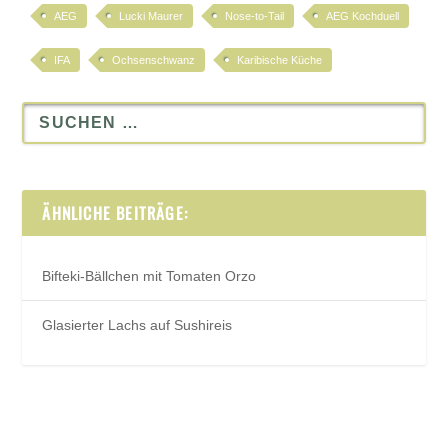
AEG
Lucki Maurer
Nose-to-Tail
AEG Kochduell
IFA
Ochsenschwanz
Karibische Küche
ÄHNLICHE BEITRÄGE:
Bifteki-Bällchen mit Tomaten Orzo
Glasierter Lachs auf Sushireis