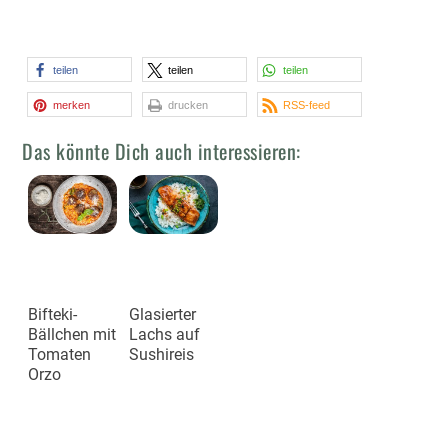
teilen
teilen
teilen
merken
drucken
RSS-feed
Das könnte Dich auch interessieren:
Bifteki-
Glasierter
Bällchen mit
Lachs auf
Tomaten
Sushireis
Orzo