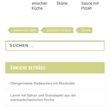
anischen
Skåne
Sauce mit
Küche
Pilzen
Kulinarischer Salon
Quatschen mit Soße
Jasmin
ÄHNLICHE BEITRÄGE:
Ofengeröstete Radieschen mit Misobutter
Lamm mit Safran und Granatapfel aus der
aserbaidschanischen Küche