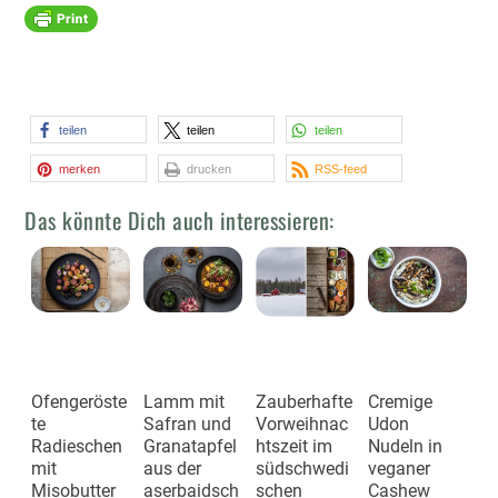
teilen
teilen
teilen
merken
drucken
RSS-feed
Das könnte Dich auch interessieren:
Ofengeröste
Lamm mit
Zauberhafte
Cremige
te
Safran und
Vorweihnac
Udon
Radieschen
Granatapfel
htszeit im
Nudeln in
mit
aus der
südschwedi
veganer
Misobutter
aserbaidsch
schen
Cashew