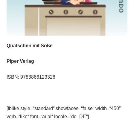
Quatschen mit Soße
Piper Verlag
ISBN: 9783866123328
[fblike style=“standard“ showfaces=“false“ width=“450″
verb=“like“ font=“arial“ locale=“de_DE“]