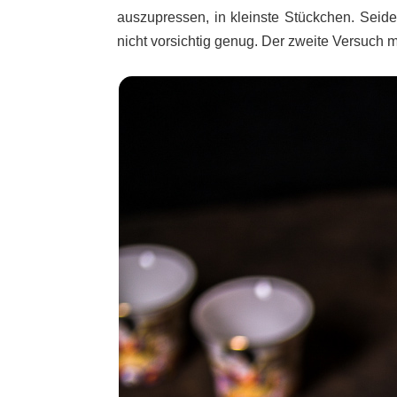
auszupressen, in kleinste Stückchen. Seide
nicht vorsichtig genug. Der zweite Versuch mi