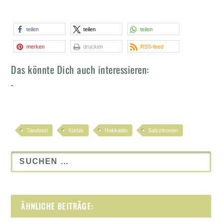
teilen
teilen
teilen
merken
drucken
RSS-feed
Das könnte Dich auch interessieren:
-
Tandoori
Kürbis
Hokkaido
Salzzitronen
ÄHNLICHE BEITRÄGE: