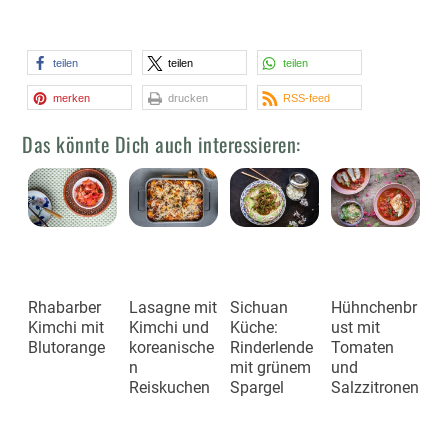
teilen
teilen
teilen
merken
drucken
RSS-feed
Das könnte Dich auch interessieren:
Rhabarber
Lasagne mit
Sichuan
Hühnchenbr
Kimchi mit
Kimchi und
Küche:
ust mit
Blutorange
koreanische
Rinderlende
Tomaten
n
mit grünem
und
Reiskuchen
Spargel
Salzzitronen