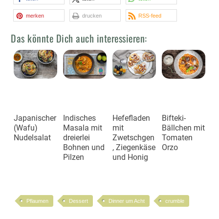
merken
drucken
RSS-feed
Das könnte Dich auch interessieren:
Japanischer
Indisches
Hefefladen
Bifteki-
(Wafu)
Masala mit
mit
Bällchen mit
Nudelsalat
dreierlei
Zwetschgen
Tomaten
Bohnen und
, Ziegenkäse
Orzo
Pilzen
und Honig
Pflaumen
Dessert
Dinner um Acht
crumble