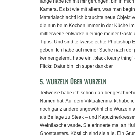
lange habe ich mit mir gerungen, bin in mic
Kamera. Es ist wie mit allem, was man begin
Materialschlacht! Ich brauchte neue Objektiv
die nun beim Kochen immer in der Küche im
mittlerweile entwickeln einige meiner Gäste 
Tipps. Und sind teilweise echte Photoshop E
geben. Ich habe auf meiner Suche nach der
kennengelernt, habe ein „black foamy thing
Flickr. Dafür bin ich super dankbar.
5. WURZELN ÜBER WURZELN
Teilweise habe ich schon darüber geschrieb
Namen hat. Auf dem Viktualienmarkt habe ich
noch ganz andere ungewöhnliche Wurzeln an
als Beilage zu Steak – und Kapuzinerkressew
Weinflasche wurde. Sie erinnerte mal an Hu
Ghostbusters. Köstlich sind sie alle. Ein Grun