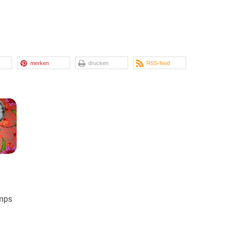
merken
drucken
RSS-feed
imps