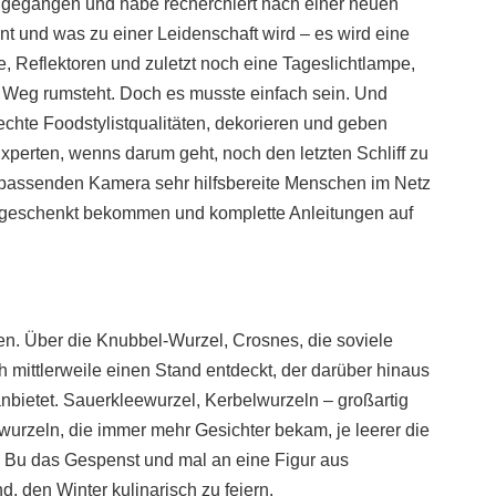
h gegangen und habe recherchiert nach einer neuen
nt und was zu einer Leidenschaft wird – es wird eine
e, Reflektoren und zuletzt noch eine Tageslichtlampe,
 Weg rumsteht. Doch es musste einfach sein. Und
echte Foodstylistqualitäten, dekorieren und geben
xperten, wenns darum geht, noch den letzten Schliff zu
 passenden Kamera sehr hilfsbereite Menschen im Netz
“ geschenkt bekommen und komplette Anleitungen auf
en. Über die Knubbel-Wurzel, Crosnes, die soviele
 mittlerweile einen Stand entdeckt, der darüber hinaus
bietet. Sauerkleewurzel, Kerbelwurzeln – großartig
urzeln, die immer mehr Gesichter bekam, je leerer die
i Bu das Gespenst und mal an eine Figur aus
d, den Winter kulinarisch zu feiern.