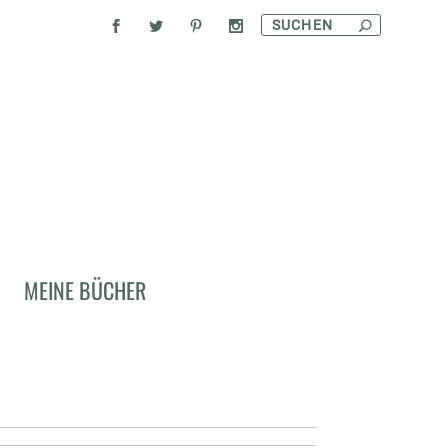
1, DIE ICH
MEINE BÜCHER