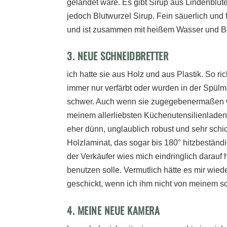
gelandet wäre. Es gibt Sirup aus Lindenblüte
jedoch Blutwurzel Sirup. Fein säuerlich und 
und ist zusammen mit heißem Wasser und Bou
3. NEUE SCHNEIDBRETTER
ich hatte sie aus Holz und aus Plastik. So ri
immer nur verfärbt oder wurden in der Spülm
schwer. Auch wenn sie zugegebenermaßen w
meinem allerliebsten Küchenutensilienladen
eher dünn, unglaublich robust und sehr sch
Holzlaminat, das sogar bis 180° hitzbeständi
der Verkäufer wies mich eindringlich darauf 
benutzen solle. Vermutlich hätte es mir wie
geschickt, wenn ich ihm nicht von meinem sc
4. MEINE NEUE KAMERA