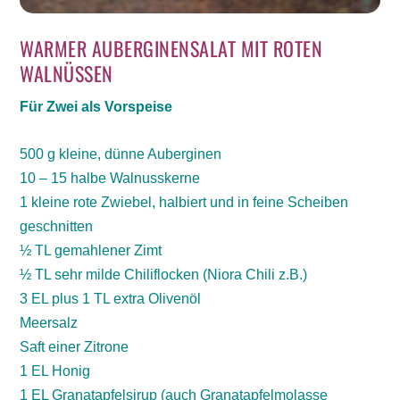
WARMER AUBERGINENSALAT MIT ROTEN
WALNÜSSEN
Für Zwei als Vorspeise
500 g kleine, dünne Auberginen
10 – 15 halbe Walnusskerne
1 kleine rote Zwiebel, halbiert und in feine Scheiben
geschnitten
½ TL gemahlener Zimt
½ TL sehr milde Chiliflocken (Niora Chili z.B.)
3 EL plus 1 TL extra Olivenöl
Meersalz
Saft einer Zitrone
1 EL Honig
1 EL Granatapfelsirup (auch Granatapfelmolasse