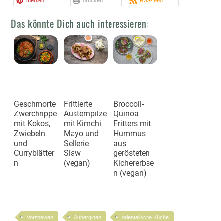
merken
drucken
RSS-feed
Das könnte Dich auch interessieren:
Geschmorte
Frittierte
Broccoli-
Zwerchrippe
Austernpilze
Quinoa
mit Kokos,
mit Kimchi
Fritters mit
Zwiebeln
Mayo und
Hummus
und
Sellerie
aus
Curryblätter
Slaw
gerösteten
n
(vegan)
Kichererbse
n (vegan)
Vorspeisen
Auberginen
orientalische Küche