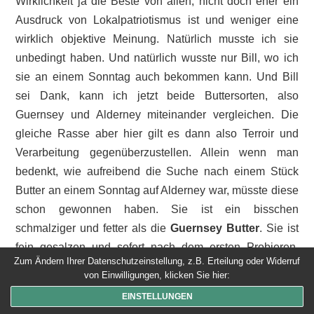
Wirklichkeit ja die Beste von allen, nicht doch eher ein
Ausdruck von Lokalpatriotismus ist und weniger eine
wirklich objektive Meinung. Natürlich musste ich sie
unbedingt haben. Und natürlich wusste nur Bill, wo ich
sie an einem Sonntag auch bekommen kann. Und Bill
sei Dank, kann ich jetzt beide Buttersorten, also
Guernsey und Alderney miteinander vergleichen. Die
gleiche Rasse aber hier gilt es dann also Terroir und
Verarbeitung gegenüberzustellen. Allein wenn man
bedenkt, wie aufreibend die Suche nach einem Stück
Butter an einem Sonntag auf Alderney war, müsste diese
schon gewonnen haben. Sie ist ein bisschen
schmalziger und fetter als die
Guernsey Butter
. Sie ist
fein gesalzen und sofort nach dem ersten Probieren,
Zum Ändern Ihrer Datenschutzeinstellung, z.B. Erteilung oder Widerruf
kommt ein Juhu-Signal aus dem Geschmackszentrum.
von Einwilligungen, klicken Sie hier:
Vielleicht, weil sie so kostbar ist. Sie ist ein Traum. Allein
EINSTELLUNGEN
für diese Butter muss man nach Alderney.