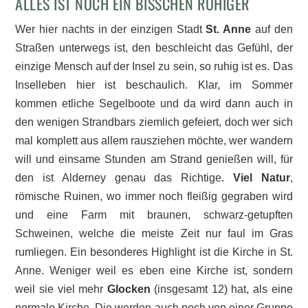
ALLES IST NOCH EIN BISSCHEN RUHIGER
Wer hier nachts in der einzigen Stadt
St. Anne
auf den
Straßen unterwegs ist, den beschleicht das Gefühl, der
einzige Mensch auf der Insel zu sein, so ruhig ist es. Das
Inselleben hier ist beschaulich. Klar, im Sommer
kommen etliche Segelboote und da wird dann auch in
den wenigen Strandbars ziemlich gefeiert, doch wer sich
mal komplett aus allem rausziehen möchte, wer wandern
will und einsame Stunden am Strand genießen will, für
den ist Alderney genau das Richtige.
Viel Natur
,
römische Ruinen, wo immer noch fleißig gegraben wird
und eine Farm mit braunen, schwarz-getupften
Schweinen, welche die meiste Zeit nur faul im Gras
rumliegen. Ein besonderes Highlight ist die Kirche in St.
Anne. Weniger weil es eben eine Kirche ist, sondern
weil sie viel mehr
Glocken
(insgesamt 12) hat, als eine
normale Kirche. Die werden auch noch von einer Gruppe