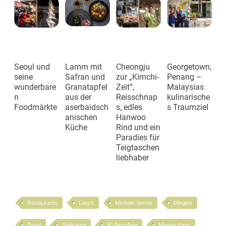
Seoul und
Lamm mit
Cheongju
Georgetown,
seine
Safran und
zur „Kimchi-
Penang –
wunderbare
Granatapfel
Zeit“,
Malaysias
n
aus der
Reisschnap
kulinarische
Foodmärkte
aserbaidsch
s, edles
s Traumziel
anischen
Hanwoo
Küche
Rind und ein
Paradies für
Teigtaschen
liebhaber
Restaurants
Lunch
Michelin Sterne
Mingles
Seoul
Südkorea
50 Best Asia
Mingoo Kang