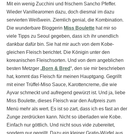
Mit ein wenig Zucchini und frischem Sancho Pfeffer.
Wieder Vanillearomen dazu, doch diesmal im dazu
servierten Weißwein. Ziemlich genial, die Kombination.
Die wunderbare Bloggerin
Miss Boulette
hat mir so
viele Tipps zu Seoul gegeben, dass ich ihr unendlich
dankbar dafür bin. Sie hat mir auch von dem Kobe-
gleichen Fleisch berichtet. Die Königin unter den
koreanischen Fleischsorten. Und von dem angeblichen
besten Metzger „
Born & Bred
“, den sie mir beschrieben
hat, kommt das Fleisch für meinen Hauptgang. Gegrillt
mit einer Trüffel-Miso Sauce, Karottencreme, die wie
Ayvar schmeckt und aufregend gewürzt ist. Und ja, liebe
Miss Boulette, dieses Fleisch war den Aufpreis zum
Menü mehr als wert. Es ist so zart, dass ich es fast an der
Zunge zerdrücken kann. Nicht so überladen wie Kobe.
Einfach nur göttlich. Und nicht sous vide zubereitet,
sondern nur gegrillt. Dazu ein kleiner Gratin-Würfel aus