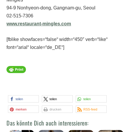
94-9 Nonhyeon-dong, Gangnam-gu, Seoul
02-515-7306
www.restaurant-mingles.com
[fblike showfaces=“false“ width=“450″ verb=“like“
font=“arial“ locale=“de_DE“]
teilen
teilen
teilen
merken
drucken
RSS-feed
Das könnte Dich auch interessieren: