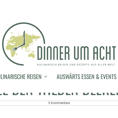
1. Mai 2014
CH NACH SOMMER. IM
LINARISCHE REISEN
AUSWÄRTS ESSEN & EVENTS
LL DEN WILDEN BEEREN
0 Kommentare