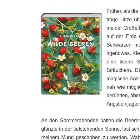
Früher, als di
träge Hitze ü
meiner Großel
auf der Erde 
Schwarzen mo
irgendwas. Kle
eine kleine 
Sträuchern. 
magische Anzie
nah wie mögli
berührten, abe
Angst einjagte
An den Sommerabenden hatten die Beeren a
glänzte in der tiefstehenden Sonne, fast sch
meinem Mund geschoben zu werden. Währ