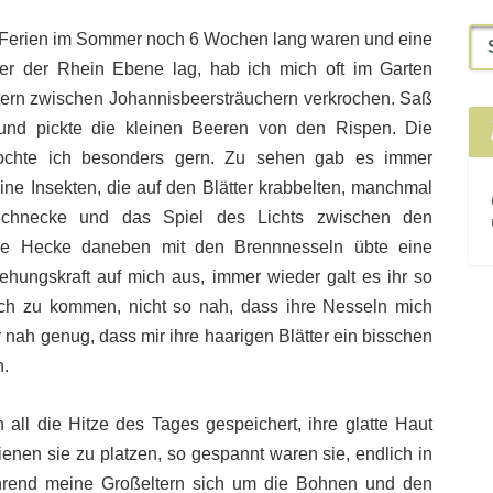
e Ferien im Sommer noch 6 Wochen lang waren und eine
ber der Rhein Ebene lag, hab ich mich oft im Garten
tern zwischen Johannisbeersträuchern verkrochen. Saß
und pickte die kleinen Beeren von den Rispen. Die
chte ich besonders gern. Zu sehen gab es immer
ine Insekten, die auf den Blätter krabbelten, manchmal
Schnecke und das Spiel des Lichts zwischen den
Die Hecke daneben mit den Brennnesseln übte eine
hungskraft auf mich aus, immer wieder galt es ihr so
ch zu kommen, nicht so nah, dass ihre Nesseln mich
r nah genug, dass mir ihre haarigen Blätter ein bisschen
n.
ll die Hitze des Tages gespeichert, ihre glatte Haut
ienen sie zu platzen, so gespannt waren sie, endlich in
end meine Großeltern sich um die Bohnen und den