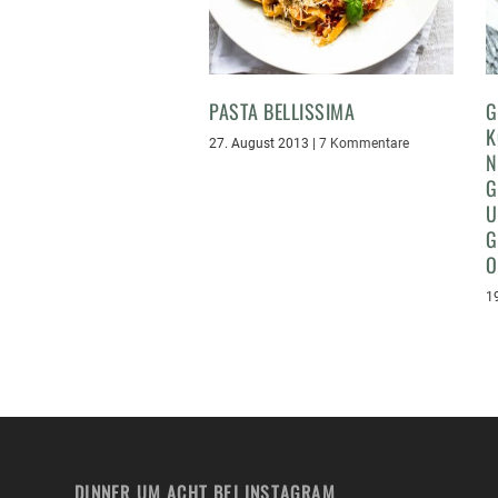
PASTA BELLISSIMA
G
K
27. August 2013
|
7 Kommentare
N
G
U
G
O
1
DINNER UM ACHT BEI INSTAGRAM