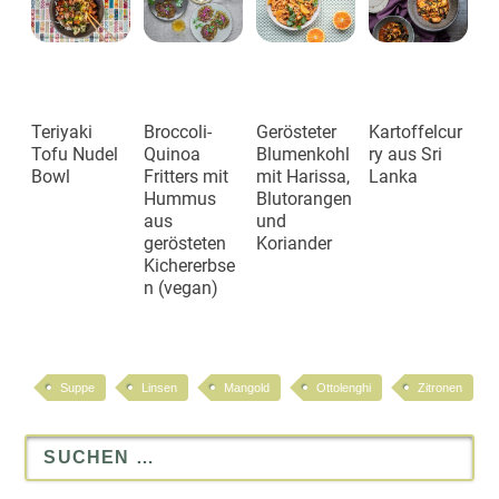
Teriyaki
Broccoli-
Gerösteter
Kartoffelcur
Tofu Nudel
Quinoa
Blumenkohl
ry aus Sri
Bowl
Fritters mit
mit Harissa,
Lanka
Hummus
Blutorangen
aus
und
gerösteten
Koriander
Kichererbse
n (vegan)
Suppe
Linsen
Mangold
Ottolenghi
Zitronen