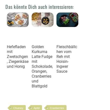
Das könnte Dich auch interessieren:
Hefefladen
Golden
Fleischbällc
mit
Kurkuma
hen vom
Zwetschgen
Latte Fudge
Reh mit
, Ziegenkäse
mit
Hoisin-
und Honig
Schokolade,
Ingwer
Orangen,
Sauce
Cranberries
und
Blattgold
Chutney
Apfel
Cranberries