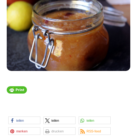
teilen
teilen
teilen
merken
drucken
RSS-feed