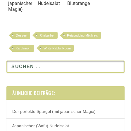
japanischer
Nudelsalat
Blutorange
Magie)
Dessert
Rhabarber
Reispudding.Milchreis
Kardamom
White Rabbit Room
ÄHNLICHE BEITRÄGE:
Der perfekte Spargel (mit japanischer Magie)
Japanischer (Wafu) Nudelsalat