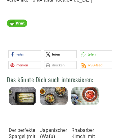
teilen
teilen
teilen
merken
drucken
RSS-feed
Das könnte Dich auch interessieren:
Der perfekte
Japanischer
Rhabarber
Spargel (mit
(Wafu)
Kimchi mit