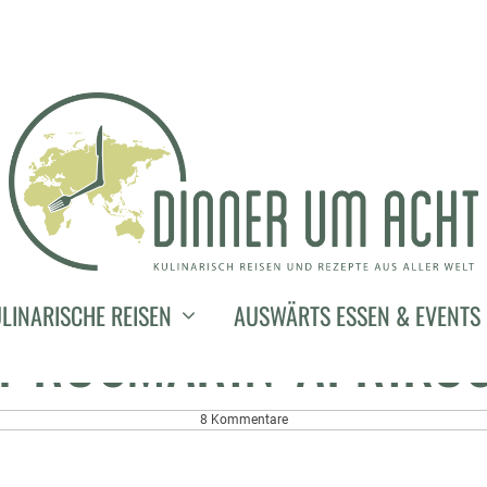
2. Juni 2013
 SCHWÄBISCH-HÄLLI
LINARISCHE REISEN
AUSWÄRTS ESSEN & EVENTS
T ROSMARIN-APRIKO
8 Kommentare