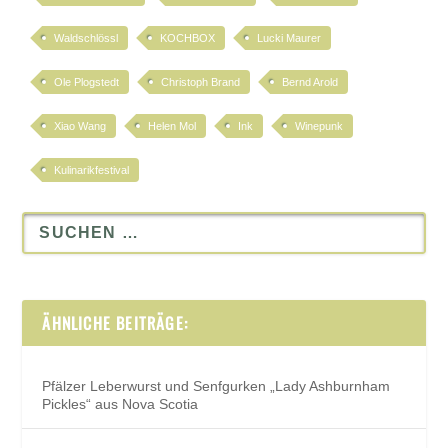
Waldschlössl
KOCHBOX
Lucki Maurer
Ole Plogstedt
Christoph Brand
Bernd Arold
Xiao Wang
Helen Mol
Ink
Winepunk
Kulinarikfestival
ÄHNLICHE BEITRÄGE:
Pfälzer Leberwurst und Senfgurken „Lady Ashburnham
Pickles“ aus Nova Scotia