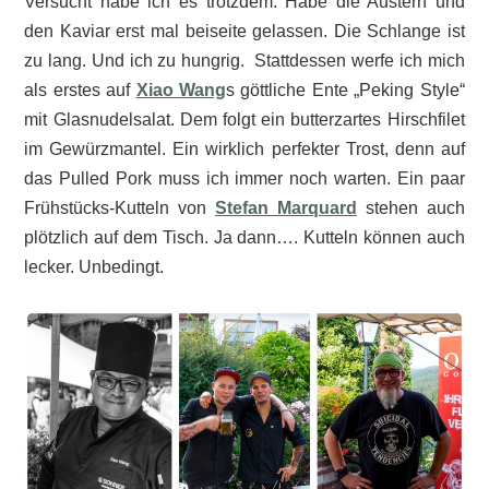
Versucht habe ich es trotzdem. Habe die Austern und
den Kaviar erst mal beiseite gelassen. Die Schlange ist
zu lang. Und ich zu hungrig. Stattdessen werfe ich mich
als erstes auf
Xiao Wang
s göttliche Ente „Peking Style“
mit Glasnudelsalat. Dem folgt ein butterzartes Hirschfilet
im Gewürzmantel. Ein wirklich perfekter Trost, denn auf
das Pulled Pork muss ich immer noch warten. Ein paar
Frühstücks-Kutteln von
Stefan Marquard
stehen auch
plötzlich auf dem Tisch. Ja dann…. Kutteln können auch
lecker. Unbedingt.