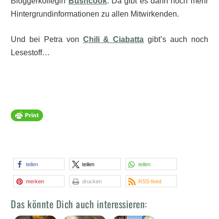
Bloggerkollegin
Bushcook
. Da gibt es dann noch mehr
Hintergrundinformationen zu allen Mitwirkenden.
Und bei Petra von
Chili & Ciabatta
gibt’s auch noch
Lesestoff…
teilen
teilen
teilen
merken
drucken
RSS-feed
Das könnte Dich auch interessieren: