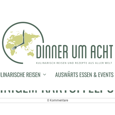
23. September 2018
IRSICH MIT SPECK V
LINARISCHE REISEN
AUSWÄRTS ESSEN & EVENTS
HNIGEM KARTOFFELPÜ
0 Kommentare