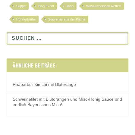
Suppe
Blog Event
Miso
Wassermelonen Rettich
Hühnerbrühe
Souvenirs aus der Küche
ÄHNLICHE BEITRÄGE:
Rhabarber Kimchi mit Blutorange
Schweinefilet mit Blutorangen und Miso-Honig Sauce und
endlich Bayerisches Miso!