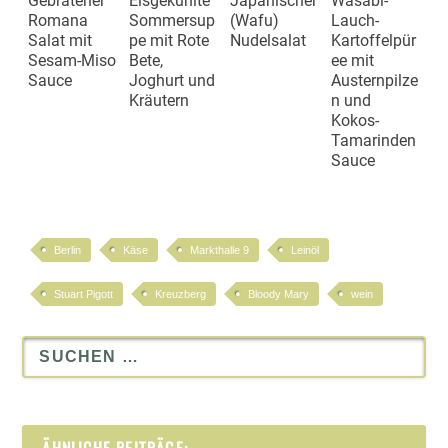
Gebratener
Eisgekühlte
Japanischer
Wasabi-
Romana
Sommersup
(Wafu)
Lauch-
Salat mit
pe mit Rote
Nudelsalat
Kartoffelpür
Sesam-Miso
Bete,
ee mit
Sauce
Joghurt und
Austernpilze
Kräutern
n und
Kokos-
Tamarinden
Sauce
Berlin
Käse
Markthalle 9
Leinöl
Stuart Pigott
Kreuzberg
Bloody Mary
wein
ÄHNLICHE BEITRÄGE: