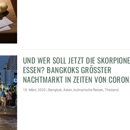
UND WER SOLL JETZT DIE SKORPION
ESSEN? BANGKOKS GRÖSSTER N
IE SKORPIONE ESSEN?
ACHTMARKT IN ZEITEN VON CORONA
A ARORAS „THE 5 FEASTS O..
18. März 2020
|
Bangkok
,
Asien
,
kulinarische Reisen
,
Thailand
ssen & events
inarische Reisen
,
Asien
,
Thailand
,
kulinarische Reisen
|
2
,
Thailand
|
0