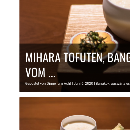
MIHARA TOFUTEN, BAN
VOM ...
Gepostet von
Dinner um Acht
|
Juni 6, 2020
|
Bangkok
,
auswärts es