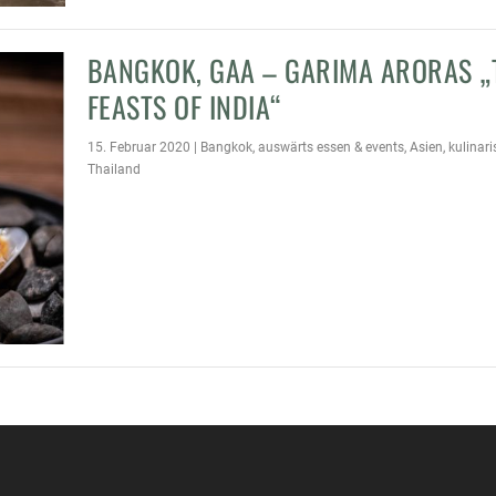
BANGKOK, GAA – GARIMA ARORAS „
FEASTS OF INDIA“
15. Februar 2020
|
Bangkok
,
auswärts essen & events
,
Asien
,
kulinar
Thailand