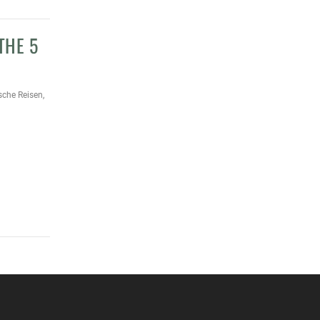
THE 5
ische Reisen
,