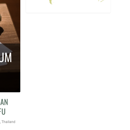
AUM
GAN
FU
,
Thailand