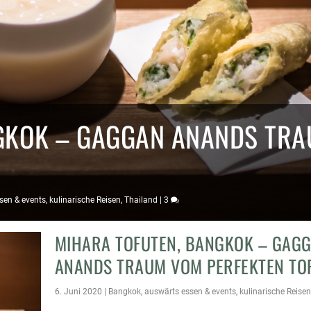
GKOK – GAGGAN ANANDS TR
sen & events
,
kulinarische Reisen
,
Thailand
|
3
MIHARA TOFUTEN, BANGKOK – GAG
ANANDS TRAUM VOM PERFEKTEN TO
6. Juni 2020
|
Bangkok
,
auswärts essen & events
,
kulinarische Reisen