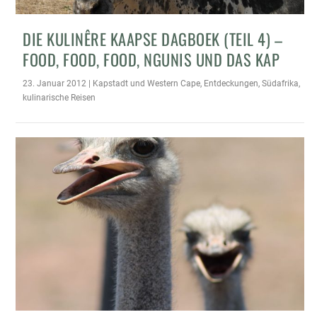
DIE KULINÊRE KAAPSE DAGBOEK (TEIL 4) –
FOOD, FOOD, FOOD, NGUNIS UND DAS KAP
23. Januar 2012
|
Kapstadt und Western Cape
,
Entdeckungen
,
Südafrika
,
kulinarische Reisen