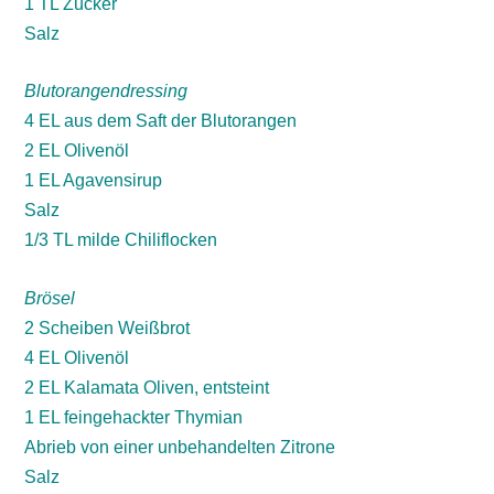
1 TL Zucker
Salz
Blutorangendressing
4 EL aus dem Saft der Blutorangen
2 EL Olivenöl
1 EL Agavensirup
Salz
1/3 TL milde Chiliflocken
Brösel
2 Scheiben Weißbrot
4 EL Olivenöl
2 EL Kalamata Oliven, entsteint
1 EL feingehackter Thymian
Abrieb von einer unbehandelten Zitrone
Salz