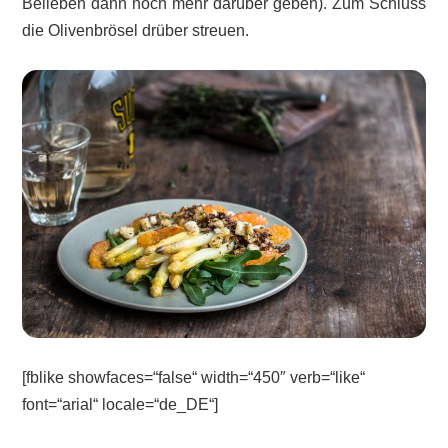
Belieben dann noch mehr darüber geben). Zum Schluss
die Olivenbrösel drüber streuen.
[fblike showfaces=“false“ width=“450″ verb=“like“
font=“arial“ locale=“de_DE“]