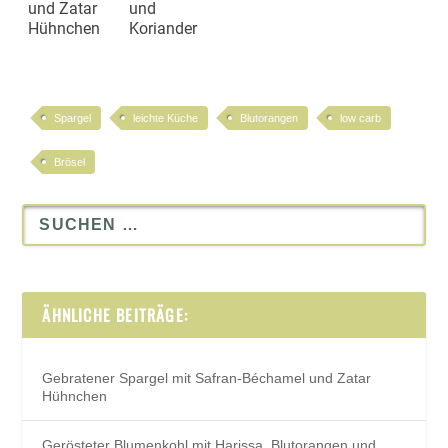
und Zatar
und
Hühnchen
Koriander
Spargel
leichte Küche
Blutorangen
low carb
Brösel
ÄHNLICHE BEITRÄGE:
Gebratener Spargel mit Safran-Béchamel und Zatar
Hühnchen
Gerösteter Blumenkohl mit Harissa, Blutorangen und