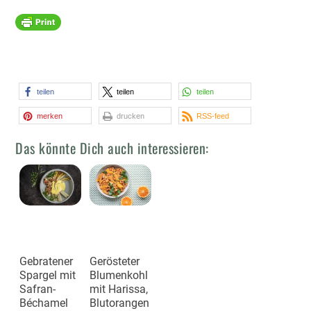
teilen
teilen
teilen
merken
drucken
RSS-feed
Das könnte Dich auch interessieren:
Gebratener
Gerösteter
Spargel mit
Blumenkohl
Safran-
mit Harissa,
Béchamel
Blutorangen