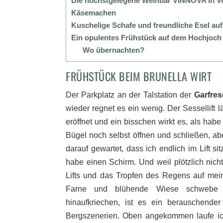
Die höchstgelegene Weinbar VINNOVA in Vo
Käsemachen
Kuschelige Schafe und freundliche Esel au
Ein opulentes Frühstück auf dem Hochjoch
Wo übernachten?
FRÜHSTÜCK BEIM BRUNELLA WIRT
Der Parkplatz an der Talstation der
Garfre
wieder regnet es ein wenig. Der Sessellift l
eröffnet und ein bisschen wirkt es, als habe
Bügel noch selbst öffnen und schließen, a
darauf gewartet, dass ich endlich im Lift sit
habe einen Schirm. Und weil plötzlich nich
Lifts und das Tropfen des Regens auf me
Farne und blühende Wiese schwebe 
hinaufkriechen, ist es ein berauschende
Bergszenerien. Oben angekommen laufe ich