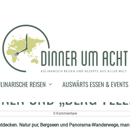
21. Juli 2019
SORT MONTAFON – KU
LINARISCHE REISEN
AUSWÄRTS ESSEN & EVENTS
ONEN UND „BERG-FEEL
0 Kommentare
u entdecken. Natur pur, Bergseen und Panorama-Wanderwege, ma