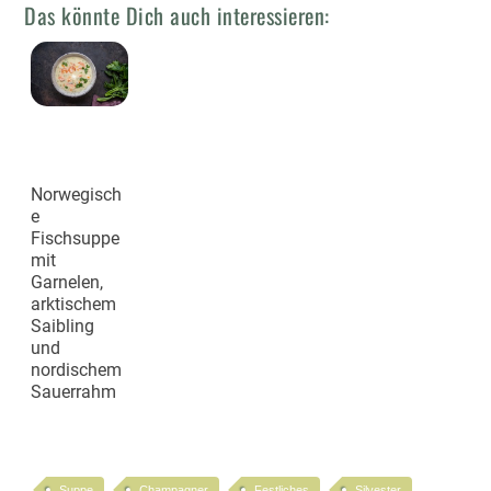
Das könnte Dich auch interessieren:
Norwegisch
e
Fischsuppe
mit
Garnelen,
arktischem
Saibling
und
nordischem
Sauerrahm
Suppe
Champagner
Festliches
Silvester