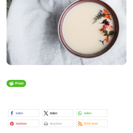
teilen
teilen
teilen
merken
drucken
RSS-feed