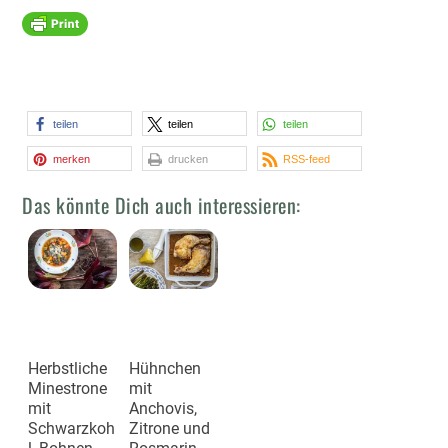
teilen
teilen
teilen
merken
drucken
RSS-feed
Das könnte Dich auch interessieren:
Herbstliche
Hühnchen
Minestrone
mit
mit
Anchovis,
Schwarzkoh
Zitrone und