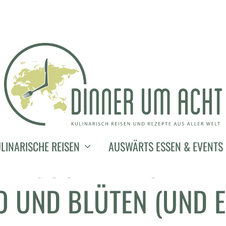
15. April 2018
LINARISCHE REISEN
AUSWÄRTS ESSEN & EVENTS
NPLUGGED – NUDELN M
O UND BLÜTEN (UND 