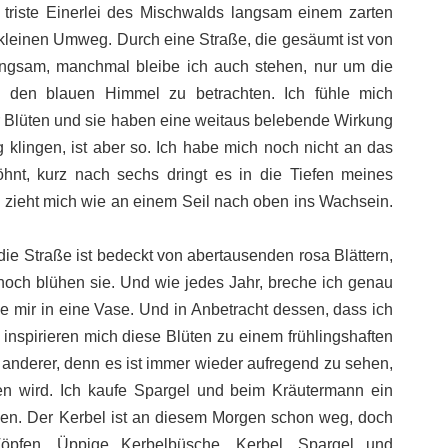
 triste Einerlei des Mischwalds langsam einem zarten
 kleinen Umweg. Durch eine Straße, die gesäumt ist von
ngsam, manchmal bleibe ich auch stehen, nur um die
 den blauen Himmel zu betrachten. Ich fühle mich
er Blüten und sie haben eine weitaus belebende Wirkung
klingen, ist aber so. Ich habe mich noch nicht an das
nt, kurz nach sechs dringt es in die Tiefen meines
d zieht mich wie an einem Seil nach oben ins Wachsein.
die Straße ist bedeckt von abertausenden rosa Blättern,
och blühen sie. Und wie jedes Jahr, breche ich genau
ie mir in eine Vase. Und in Anbetracht dessen, dass ich
inspirieren mich diese Blüten zu einem frühlingshaften
n anderer, denn es ist immer wieder aufregend zu sehen,
n wird. Ich kaufe Spargel und beim Kräutermann ein
n. Der Kerbel ist an diesem Morgen schon weg, doch
öpfen. Üppige Kerbelbüsche. Kerbel, Spargel und