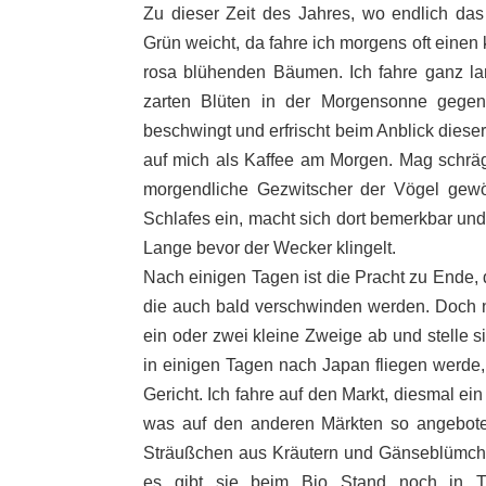
Zu dieser Zeit des Jahres, wo endlich das
Grün weicht, da fahre ich morgens oft einen
rosa blühenden Bäumen. Ich fahre ganz la
zarten Blüten in der Morgensonne gegen
beschwingt und erfrischt beim Anblick dies
auf mich als Kaffee am Morgen. Mag schräg 
morgendliche Gezwitscher der Vögel gewöh
Schlafes ein, macht sich dort bemerkbar un
Lange bevor der Wecker klingelt.
Nach einigen Tagen ist die Pracht zu Ende, 
die auch bald verschwinden werden. Doch n
ein oder zwei kleine Zweige ab und stelle s
in einigen Tagen nach Japan fliegen werde, 
Gericht. Ich fahre auf den Markt, diesmal ei
was auf den anderen Märkten so angebote
Sträußchen aus Kräutern und Gänseblümche
es gibt sie beim Bio Stand noch in T