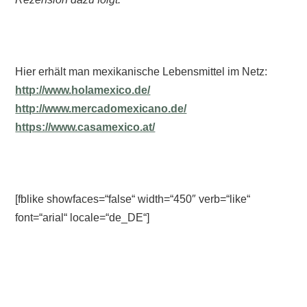
Hier erhält man mexikanische Lebensmittel im Netz:
http://www.holamexico.de/
http://www.mercadomexicano.de/
https://www.casamexico.at/
[fblike showfaces=“false“ width=“450″ verb=“like“
font=“arial“ locale=“de_DE“]