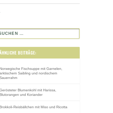
.
ÄHNLICHE BEITRÄGE:
Norwegische Fischsuppe mit Garnelen,
arktischem Saibling und nordischem
Sauerrahm
Gerösteter Blumenkohl mit Harissa,
Blutorangen und Koriander
Brokkoli-Reisbällchen mit Miso und Ricotta