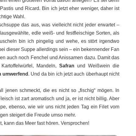
dann einen größeren Vorrat davon anlegen? Es sei denn
Pastis und Ricard. Bin ich jetzt eher weniger, daher ist
chtige Wahl.
chsuppe das aus, was vielleicht nicht jeder erwartet –
lausgewählte, edle weiß- und festfleischige Sorten, als
 Muscheln bin ich pingelig und wehe, es stört irgendwo
bei dieser Suppe allerdings sein – ein bekennender Fan
n auch noch Fenchel und Anissamen dazu. Damit das
 Kartoffelwürfel, Mandeln,
Safran
und Weißwein die
h umwerfend
. Und da bin ich jetzt auch überhaupt nicht
ll jenen schmeckt, die es nicht so „fischig“ mögen. In
eisch ist zart aromatisch und ja, er ist nicht billig. Aber
pe, ebenso, wie wir uns nicht jeden Tag ein Filet vom
gen steigert die Freude umso mehr.
t, kann das Meer fast hören. Versprochen!