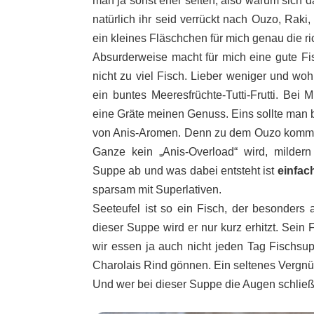
man ja sonst eher selten, also warum sich 
natürlich ihr seid verrückt nach Ouzo, Raki, 
ein kleines Fläschchen für mich genau die ri
Absurderweise macht für mich eine gute Fis
nicht zu viel Fisch. Lieber weniger und woh
ein buntes Meeresfrüchte-Tutti-Frutti. Bei
eine Gräte meinen Genuss. Eins sollte man 
von Anis-Aromen. Denn zu dem Ouzo komme
Ganze kein „Anis-Overload“ wird, mildern
Suppe ab und was dabei entsteht ist
einfac
sparsam mit Superlativen.
Seeteufel ist so ein Fisch, der besonders a
dieser Suppe wird er nur kurz erhitzt. Sein Fl
wir essen ja auch nicht jeden Tag Fischsup
Charolais Rind gönnen. Ein seltenes Vergnü
Und wer bei dieser Suppe die Augen schließ