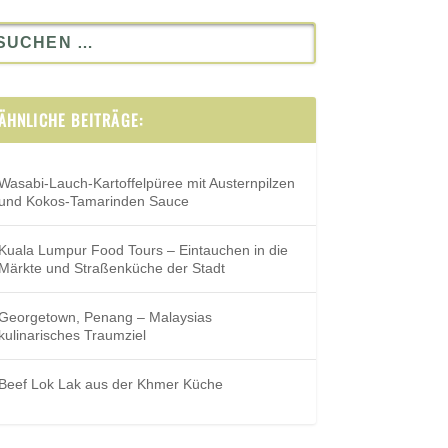
ÄHNLICHE BEITRÄGE:
Wasabi-Lauch-Kartoffelpüree mit Austernpilzen
und Kokos-Tamarinden Sauce
Kuala Lumpur Food Tours – Eintauchen in die
Märkte und Straßenküche der Stadt
Georgetown, Penang – Malaysias
kulinarisches Traumziel
Beef Lok Lak aus der Khmer Küche