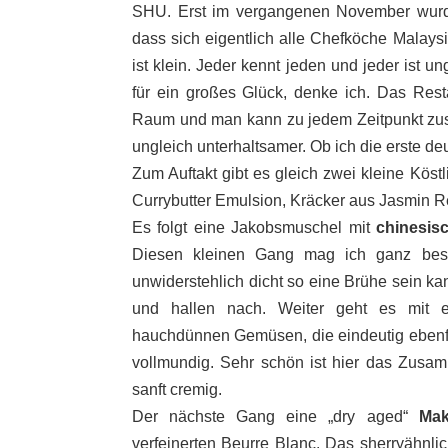
SHU. Erst im vergangenen November wurde 
dass sich eigentlich alle Chefköche Malays
ist klein. Jeder kennt jeden und jeder ist u
für ein großes Glück, denke ich. Das Rest
Raum und man kann zu jedem Zeitpunkt zus
ungleich unterhaltsamer. Ob ich die erste deu
Zum Auftakt gibt es gleich zwei kleine Köstli
Currybutter Emulsion, Kräcker aus Jasmin Rei
Es folgt eine Jakobsmuschel mit
chinesis
Diesen kleinen Gang mag ich ganz beso
unwiderstehlich dicht so eine Brühe sein ka
und hallen nach. Weiter geht es mit ei
hauchdünnen Gemüsen, die eindeutig ebenfa
vollmundig. Sehr schön ist hier das Zusa
sanft cremig.
Der nächste Gang eine „dry aged“
Mak
verfeinerten Beurre Blanc. Das sherryähnli