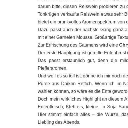
darum bitte, diesen Reiswein probieren zu dü
Tonkrügen verkaufte Reiswein etwas sehr Bes
bietet ein prunkvolles Aromenspektrum von e
Dazu passt auch der nächste Gang ganz a
mit einer Garnelen Mousse. Großartige Text
Zur Erfrischung des Gaumens wird eine
Chr
Der erste Hauptgang ist gereifte Entenbrust
Das passt erstaunlich gut, denn die mil
Pfefferaromen.
Und weil es so toll ist, gönne ich mir noch
Püree aus Daikon Rettich. Wenn ich im N
wählen können, so wäre es die Ente geword
Doch mein wirkliches Highlight an diesem Ab
Entenfleisch, Klebreis, kleine, in Soja Sa
Hier stimmt einfach alles – die Würze, d
Liebling des Abends.