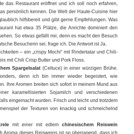
das Restaurant eröffnet und ich soll noch erfahren,
ias persönlich kennen. Die Welt der Haute-Cuisine hier
nglaublich hilfsbereit und gibt gerne Empfehlungen. Was
aurant hat etwa 35 Plätze, die Anrichte dominiert den
ehen. So etwas gefällt mir, denn es macht den Besuch
tsche Besucherin sei, frage ich. Die Antwort ist Ja.
chkeiten – ein „crispy Mochi“ mit Rindertatar und Chili-
s mit Chili Crisp Butter und Pork Floss.
chem Spargelsalat
(Celtuce) in einer würzigen Brühe.
nders, denn ich bin immer wieder begeistert, wie
nn. Ihre Aromen breiten sich sofort in meinem Mund aus
ner karamellisierten Sojamilch und verschiedenen
lls eingemacht wurden. Frisch und leicht und trotzdem
mmenspiel der Texturen von knackig und schmeichelnd
rele
mit einer mit edlem
chinesischem Reiswein
ch Aroma dieses Reisweins ist so überragend, dass ich