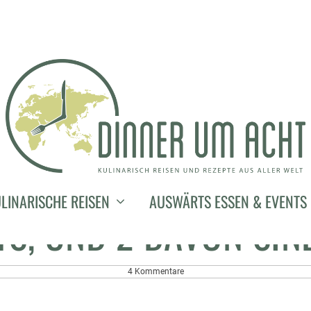
11. Februar 2024
 IN KUALA LUMPUR – 
LINARISCHE REISEN
AUSWÄRTS ESSEN & EVENTS
S, UND 2 DAVON SI
4 Kommentare