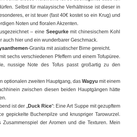
rfen. Selbst für malaysische Verhältnisse ist dieser in
onderes, er ist teuer (fast 40€ kostet so ein Krug) und
rdigen Noten und floralen Akzenten.
usgezeichnet – eine
Seegurke
mit chinesischem Kohl
ur auch hier und ein wunderbarer Geschmack.
ysanthemen
-Granita mit asiatischer Birne gereicht.
 mit sechs verschiedenen Pfeffern und einem Tofupüree.
de, nussige Note des Tofus passt großartig zu den
 den optionalen zweiten Hauptgang, das
Wagyu
mit einem
achhinein zwischen diesen beiden Hauptgängen hätte
en.
end ist der „
Duck Rice
“: Eine Art Suppe mit gezupftem
uce gepickelte Buchenpilze und knuspriger Tarowurzel.
as Zusammenspiel der Aromen und die Texturen. Mein