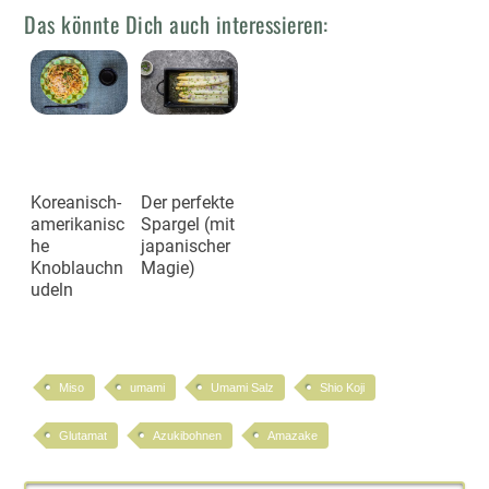
Das könnte Dich auch interessieren:
Koreanisch-
Der perfekte
amerikanisc
Spargel (mit
he
japanischer
Knoblauchn
Magie)
udeln
Miso
umami
Umami Salz
Shio Koji
Glutamat
Azukibohnen
Amazake