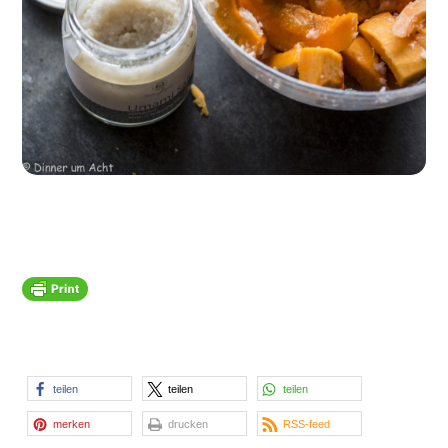
teilen
teilen
teilen
merken
drucken
RSS-feed