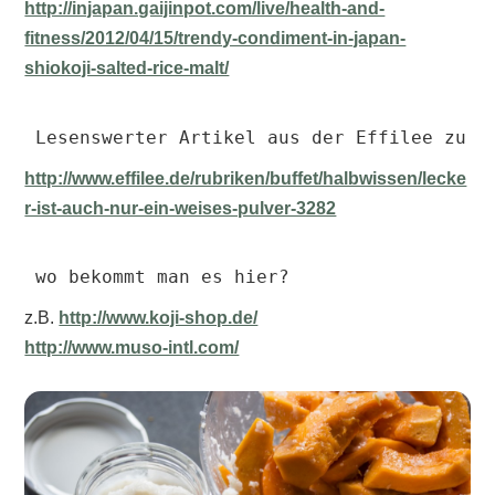
http://injapan.gaijinpot.com/live/health-and-
fitness/2012/04/15/trendy-condiment-in-japan-
shiokoji-salted-rice-malt/
Lesenswerter Artikel aus der Effilee zu G
http://www.effilee.de/rubriken/buffet/halbwissen/lecke
r-ist-auch-nur-ein-weises-pulver-3282
wo bekommt man es hier?
z.B.
http://www.koji-shop.de/
http://www.muso-intl.com/