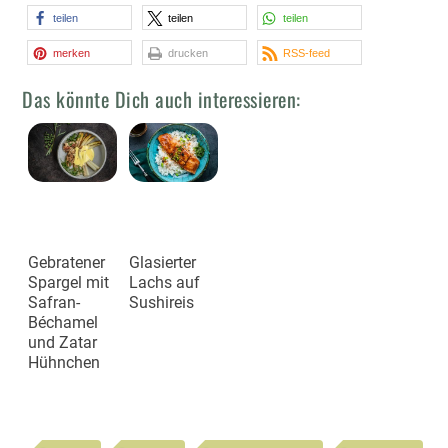
teilen
teilen
teilen
merken
drucken
RSS-feed
Das könnte Dich auch interessieren:
Gebratener
Glasierter
Spargel mit
Lachs auf
Safran-
Sushireis
Béchamel
und Zatar
Hühnchen