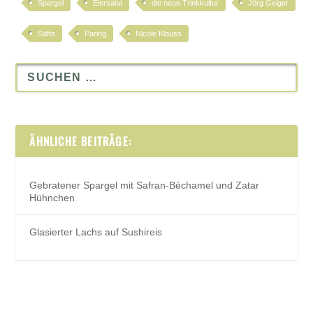
Spargel
Eiersalat
die neue Trinkkultur
Jörg Geiger
Säfte
Paring
Nicole Klauss
ÄHNLICHE BEITRÄGE:
Gebratener Spargel mit Safran-Béchamel und Zatar
Hühnchen
Glasierter Lachs auf Sushireis