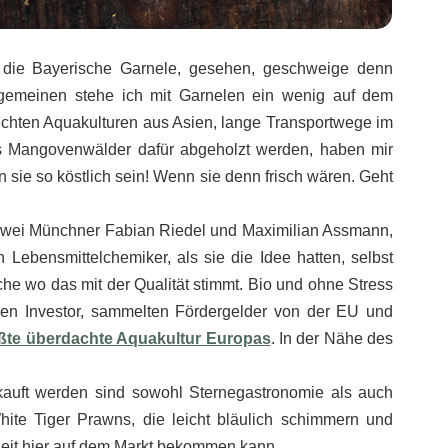
 die Bayerische Garnele, gesehen, geschweige denn
llgemeinen stehe ich mit Garnelen ein wenig auf dem
euchten Aquakulturen aus Asien, lange Transportwege im
s Mangovenwälder dafür abgeholzt werden, haben mir
 sie so köstlich sein! Wenn sie denn frisch wären. Geht
 zwei Münchner Fabian Riedel und Maximilian Assmann,
in Lebensmittelchemiker, als sie die Idee hatten, selbst
he wo das mit der Qualität stimmt. Bio und ohne Stress
inen Investor, sammelten Fördergelder von der EU und
ßte überdachte Aquakultur Europas
. In der Nähe des
kauft werden sind sowohl Sternegastronomie als auch
White Tiger Prawns, die leicht bläulich schimmern und
zeit hier auf dem Markt bekommen kann.