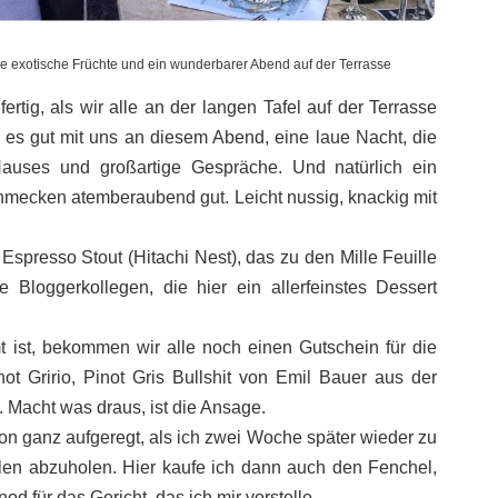
e exotische Früchte und ein wunderbarer Abend auf der Terrasse
ertig, als wir alle an der langen Tafel auf der Terrasse
 es gut mit uns an diesem Abend, eine laue Nacht, die
Hauses und großartige Gespräche. Und natürlich ein
hmecken atemberaubend gut. Leicht nussig, knackig mit
Espresso Stout (Hitachi Nest), das zu den Mille Feuille
e Bloggerkollegen, die hier ein allerfeinstes Dessert
 ist, bekommen wir alle noch einen Gutschein für die
t Gririo, Pinot Gris Bullshit von Emil Bauer aus der
n. Macht was draus, ist die Ansage.
on ganz aufgeregt, als ich zwei Woche später wieder zu
elen abzuholen. Hier kaufe ich dann auch den Fenchel,
 für das Gericht, das ich mir vorstelle.