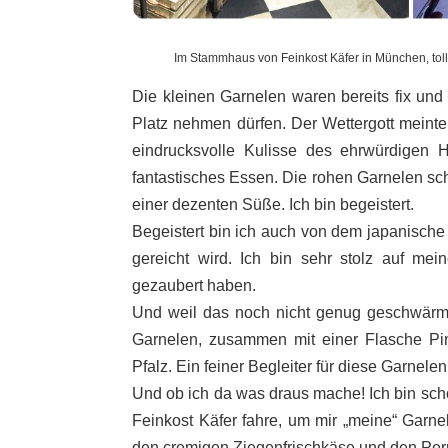
Im Stammhaus von Feinkost Käfer in München, toll
Die kleinen Garnelen waren bereits fix und f
Platz nehmen dürfen. Der Wettergott meinte
eindrucksvolle Kulisse des ehrwürdigen 
fantastisches Essen. Die rohen Garnelen sc
einer dezenten Süße. Ich bin begeistert.
Begeistert bin ich auch von dem japanische 
gereicht wird. Ich bin sehr stolz auf mein
gezaubert haben.
Und weil das noch nicht genug geschwärmt
Garnelen, zusammen mit einer Flasche Pino
Pfalz. Ein feiner Begleiter für diese Garnele
Und ob ich da was draus mache! Ich bin sch
Feinkost Käfer fahre, um mir „meine“ Garn
den cremigen Ziegenfrischkäse und den Pernod