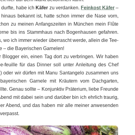
 durfte, habe ich
Käfer
zu verdanken.
Feinkost Käfer
–
 hinaus bekannt ist, hatte schon immer die Nase vorn,
schon zu meinen Anfangszeiten in München mein Flûte
 gerne bis ins Stammhaus nach Bogenhausen gefahren.
, wo ich immer wieder überrascht werde, allein die Tee-
sie – die Bayerischen Garnelen!
r Blogger ein, einen Tag dort zu verbringen. Wir haben
e-feuille für das Dinner soll unter Anleitung des Chef
den) oder wir dürfen mit Manu Santangelo zusammen uns
bayerischen Garnele mit Kräutern vom Dachgarten,
lte. Genau sollte – Konjunktiv Präterium, liebe Freunde
end mit dabei sein und darüber bin ich ehrlich traurig,
er Abend, und das haben mir alle meiner anwesenden
 verpasst.