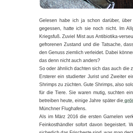
Gelesen habe ich ja schon darüber, über
gegessen, hatte ich sie noch nicht. Im A
Kriegsfuß. Zuviel Mist aus Antibiotika-vers
gefrorenen Zustand und die Tatsache, das
den Genuss ziemlich verleidet. Dabei können
das denn nicht auch anders?
So oder ähnlich dachten sich das auch die
Ersterer ein studierter Jurist und Zweiter e
Shrimps zu züchten. Gute Shrimps, also solc
für die Tiere. Sie waren mutig, suchten e
betreiben heute, einige Jahre später die
grö
Münchner Flughafens.
Als im März 2016 die ersten Garnelen ver
Feinkosthändler sofort davon begeistert. 
sicherlich das Frischeste sind, was man der