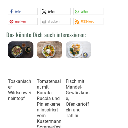
teilen
teilen
teilen
merken
drucken
RSS-feed
Das könnte Dich auch interessieren:
Toskanisch
Tomatensal
Fisch mit
er
at mit
Mandel-
Wildschwei
Burrata,
Gewürzkrust
neintopf
Rucola und
e,
Pinienkerne
Ofenkartoff
n inspiriert
eln und
vom
Tahini
Kustermann
Sommerfest