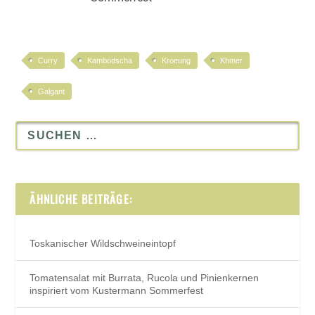
Curry
Kambodscha
Kroeung
Khmer
Galgant
ÄHNLICHE BEITRÄGE:
Toskanischer Wildschweineintopf
Tomatensalat mit Burrata, Rucola und Pinienkernen
inspiriert vom Kustermann Sommerfest