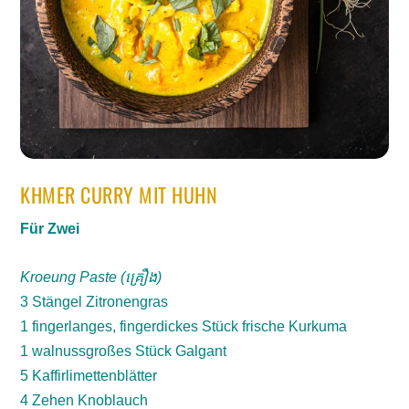
KHMER CURRY MIT HUHN
Für Zwei
Kroeung Paste (គ្រឿង)
3 Stängel Zitronengras
1 fingerlanges, fingerdickes Stück frische Kurkuma
1 walnussgroßes Stück Galgant
5 Kaffirlimettenblätter
4 Zehen Knoblauch