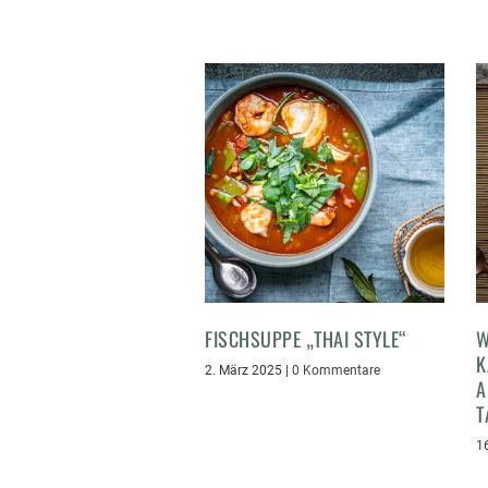
FISCHSUPPE „THAI STYLE“
W
K
2. März 2025
|
0 Kommentare
A
T
1