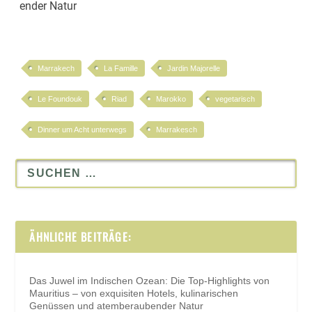
ender Natur
Marrakech
La Famille
Jardin Majorelle
Le Foundouk
Riad
Marokko
vegetarisch
Dinner um Acht unterwegs
Marrakesch
ÄHNLICHE BEITRÄGE:
Das Juwel im Indischen Ozean: Die Top-Highlights von
Mauritius – von exquisiten Hotels, kulinarischen
Genüssen und atemberaubender Natur