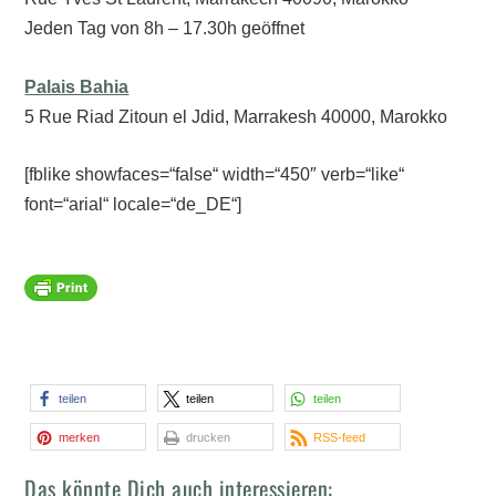
Jeden Tag von 8h – 17.30h geöffnet
Palais Bahia
5 Rue Riad Zitoun el Jdid, Marrakesh 40000, Marokko
[fblike showfaces=“false“ width=“450″ verb=“like“
font=“arial“ locale=“de_DE“]
teilen
teilen
teilen
merken
drucken
RSS-feed
Das könnte Dich auch interessieren: