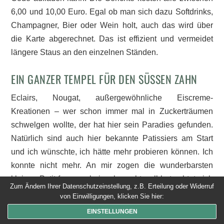
6,00 und 10,00 Euro. Egal ob man sich dazu Softdrinks,
Champagner, Bier oder Wein holt, auch das wird über
die Karte abgerechnet. Das ist effizient und vermeidet
längere Staus an den einzelnen Ständen.
EIN GANZER TEMPEL FÜR DEN SÜSSEN ZAHN
Eclairs, Nougat, außergewöhnliche Eiscreme-
Kreationen – wer schon immer mal in Zuckerträumen
schwelgen wollte, der hat hier sein Paradies gefunden.
Natürlich sind auch hier bekannte Patissiers am Start
und ich wünschte, ich hätte mehr probieren können. Ich
konnte nicht mehr. An mir zogen die wunderbarsten
kleinen Petit fours vorbei, sehnsuchtsvoll betrachtete ich
Zum Ändern Ihrer Datenschutzeinstellung, z.B. Erteilung oder Widerruf
die kleinen Törtchen aber es ging nichts mehr. Ich
von Einwilligungen, klicken Sie hier:
bräuchte alleine bestimmt eine Woche, um jedem die
EINSTELLUNGEN
gebotene Aufmerksamkeit zu schenken. Ein kleines