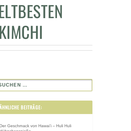
ELTBESTEN
KIMCHI
ÄHNLICHE BEITRÄGE:
Der Geschmack von Hawai’i – Huli Huli