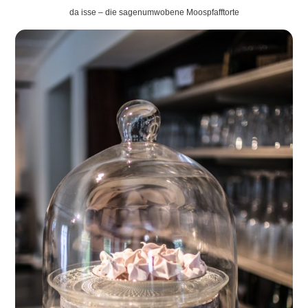
da isse – die sagenumwobene Moospfafftorte