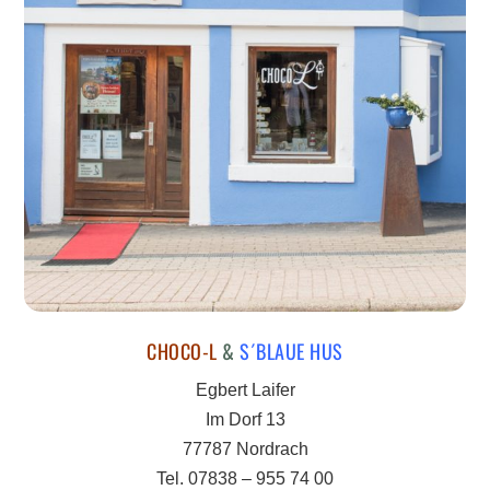
CHOCO-L
&
S´BLAUE HUS
Egbert Laifer
Im Dorf 13
77787 Nordrach
Tel. 07838 – 955 74 00