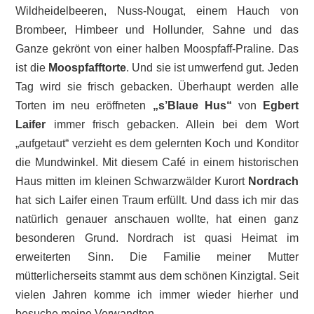
Wildheidelbeeren, Nuss-Nougat, einem Hauch von
Brombeer, Himbeer und Hollunder, Sahne und das
Ganze gekrönt von einer halben Moospfaff-Praline. Das
ist die
Moospfafftorte
. Und sie ist umwerfend gut. Jeden
Tag wird sie frisch gebacken. Überhaupt werden alle
Torten im neu eröffneten
„s’Blaue Hus“
von
Egbert
Laifer
immer frisch gebacken. Allein bei dem Wort
„aufgetaut“ verzieht es dem gelernten Koch und Konditor
die Mundwinkel. Mit diesem Café in einem historischen
Haus mitten im kleinen Schwarzwälder Kurort
Nordrach
hat sich Laifer einen Traum erfüllt. Und dass ich mir das
natürlich genauer anschauen wollte, hat einen ganz
besonderen Grund. Nordrach ist quasi Heimat im
erweiterten Sinn. Die Familie meiner Mutter
mütterlicherseits stammt aus dem schönen Kinzigtal. Seit
vielen Jahren komme ich immer wieder hierher und
besuche meine Verwandten.