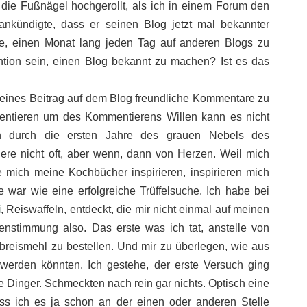
 die Fußnägel hochgerollt, als ich in einem Forum den
 ankündigte, dass er seinen Blog jetzt mal bekannter
, einen Monat lang jeden Tag auf anderen Blogs zu
ention sein, einen Blog bekannt zu machen? Ist es das
e eines Beitrag auf dem Blog freundliche Kommentare zu
entieren um des Kommentierens Willen kann es nicht
ich durch die ersten Jahre des grauen Nebels des
re nicht oft, aber wenn, dann von Herzen. Weil mich
e mich meine Kochbücher inspirieren, inspirieren mich
war wie eine erfolgreiche Trüffelsuche. Ich habe bei
i
, Reiswaffeln, entdeckt, die mir nicht einmal auf meinen
nstimmung also. Das erste was ich tat, anstelle von
breismehl zu bestellen. Und mir zu überlegen, wie aus
erden könnten. Ich gestehe, der erste Versuch ging
ie Dinger. Schmeckten nach rein gar nichts. Optisch eine
ss ich es ja schon an der einen oder anderen Stelle