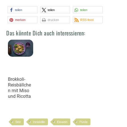
teilen
teilen
teilen
merken
drucken
RSS-feed
Das könnte Dich auch interessieren:
Brokkoli-
Reisbällche
n mit Miso
und Ricotta
Stör
Inniskillin
Eiswein
Pürée