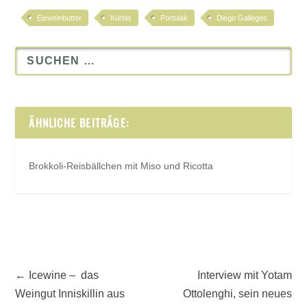
Eisweinbutter
Kürbis
Portulak
Diego Gallegos
ÄHNLICHE BEITRÄGE:
Brokkoli-Reisbällchen mit Miso und Ricotta
←
Icewine – das
Interview mit Yotam
Weingut Inniskillin aus
Ottolenghi, sein neues